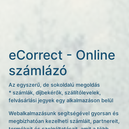
eCorrect - Online
számlázó
Az egyszerű, de sokoldalú megoldás
* számlák, díjbekérők, szállítólevelek,
felvásárlási jegyek egy alkalmazáson belül
Webalkalmazásunk segítségével gyorsan és
megbízhatóan kezelheti számláit, partnereit,
termékeit és szolgáltatásait, amit a több