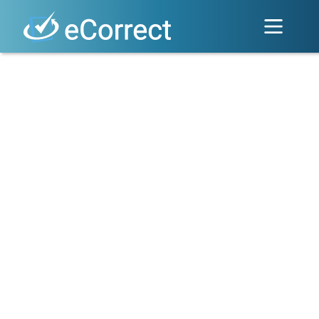
Ugrás
a
tartalomra